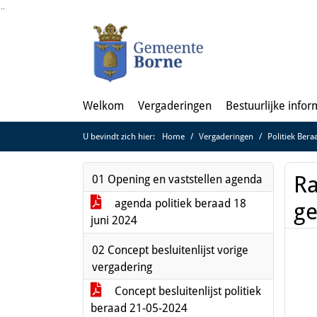
Ga naar de inhoud van deze pagina
Ga naar het zoeken
Ga naar het menu
Welkom
Vergaderingen
Bestuurlijke infor
U bevindt zich hier:
Home
Vergaderingen
Politiek Bera
Ra
01 Opening en vaststellen agenda
agenda politiek beraad 18
g
juni 2024
02 Concept besluitenlijst vorige
vergadering
Concept besluitenlijst politiek
beraad 21-05-2024