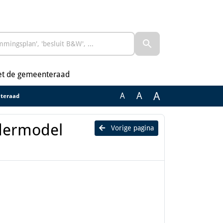
et de gemeenteraad
A
A
A
nteraad
adermodel
Vorige pagina