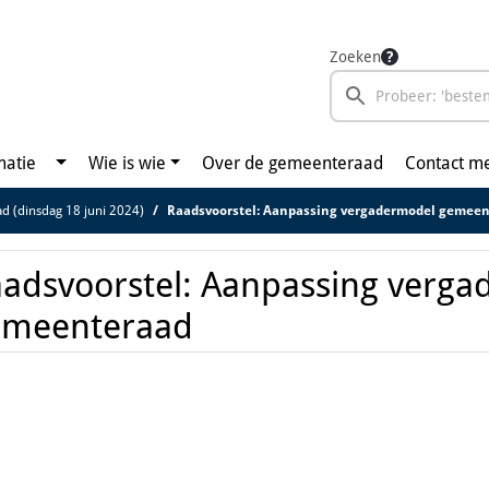
Zoeken
matie
Wie is wie
Over de gemeenteraad
Contact m
ad (dinsdag 18 juni 2024)
Raadsvoorstel: Aanpassing vergadermodel gemee
adsvoorstel: Aanpassing verg
emeenteraad