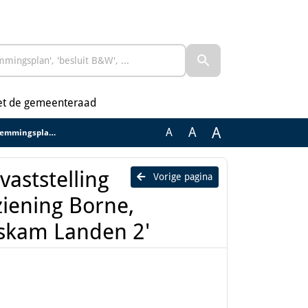
et de gemeenteraad
A
A
A
herziening Roskam Landen 2'
vaststelling
Vorige pagina
iening Borne,
oskam Landen 2'