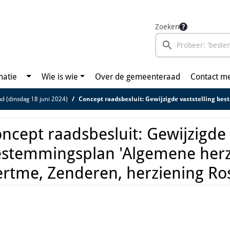
Zoeken
matie
Wie is wie
Over de gemeenteraad
Contact m
ad (dinsdag 18 juni 2024)
Concept raadsbesluit: Gewijzigde vaststelling bestemmingsplan 'Algemene herziening Borne, Hertme, Zenderen, 
ncept raadsbesluit: Gewijzigde 
stemmingsplan 'Algemene herz
rtme, Zenderen, herziening R