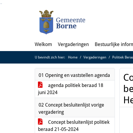
Ga naar de inhoud van deze pagina
Ga naar het zoeken
Ga naar het menu
Welkom
Vergaderingen
Bestuurlijke infor
U bevindt zich hier:
Home
Vergaderingen
Politiek Bera
Co
01 Opening en vaststellen agenda
agenda politiek beraad 18
be
juni 2024
He
02 Concept besluitenlijst vorige
vergadering
Concept besluitenlijst politiek
beraad 21-05-2024