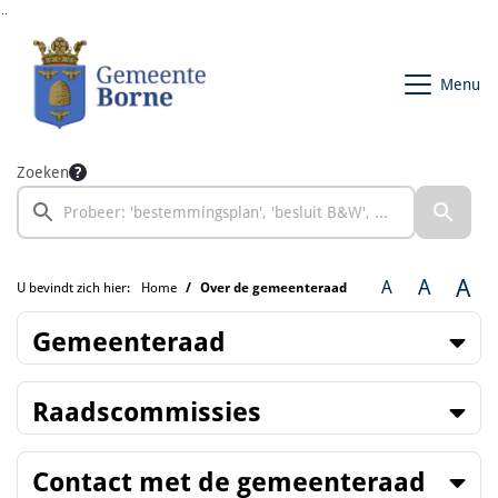
Ga naar de inhoud van deze pagina
Ga naar het zoeken
Ga naar het menu
Menu
Zoeken
A
A
A
U bevindt zich hier:
Home
Over de gemeenteraad
Gemeenteraad
Raadscommissies
Contact met de gemeenteraad