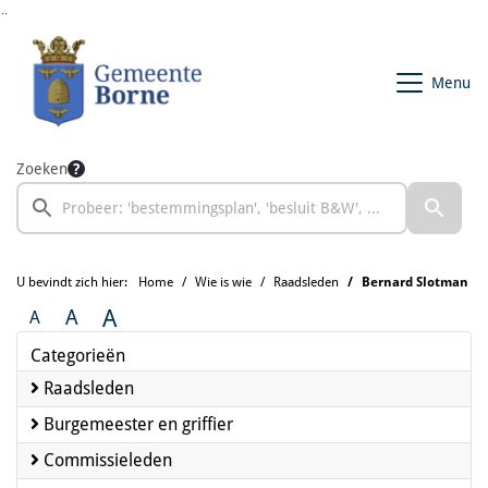
Ga naar de inhoud van deze pagina
Ga naar het zoeken
Ga naar het menu
Menu
Zoeken
U bevindt zich hier:
Home
Wie is wie
Raadsleden
Bernard Slotman
A
A
A
Categorieën
Raadsleden
Burgemeester en griffier
Commissieleden