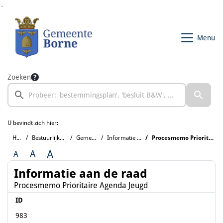
Ga naar de inhoud van deze pagina
Ga naar het zoeken
Ga naar het menu
Menu
Zoeken
U bevindt zich hier:
Home
Bestuurlijke informatie
Gemeenteraad
Informatie aan de raad
Procesmemo Prioritaire Agenda Jeugd
A
A
A
Informatie aan de raad
Procesmemo Prioritaire Agenda Jeugd
ID
983