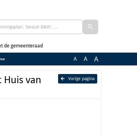
et de gemeenteraad
A
A
A
rne
t Huis van
Vorige pagina