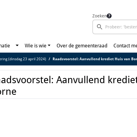
Zoeken
matie
Wie is wie
Over de gemeenteraad
Contact m
ring (dinsdag 23 april 2024)
Raadsvoorstel: Aanvullend krediet Huis van Bo
adsvoorstel: Aanvullend kredie
orne