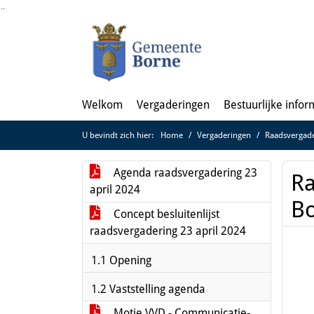
Ga naar de inhoud van deze pagina
Ga naar het zoeken
Ga naar het menu
Welkom
Vergaderingen
Bestuurlijke infor
U bevindt zich hier:
Home
Vergaderingen
Raadsvergade
Agenda raadsvergadering 23
Ra
april 2024
B
Concept besluitenlijst
raadsvergadering 23 april 2024
1.1 Opening
1.2 Vaststelling agenda
Motie VVD - Communicatie-