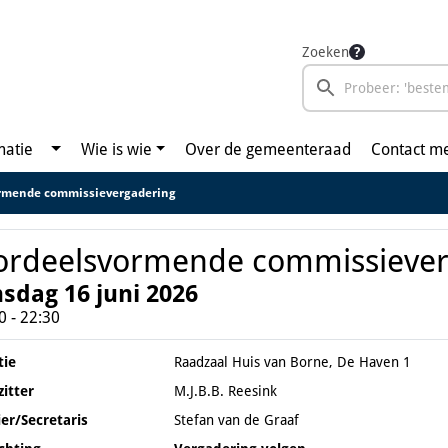
Zoeken
matie
Wie is wie
Over de gemeenteraad
Contact m
rmende commissievergadering
rdeelsvormende commissiever
nsdag 16 juni 2026
0 - 22:30
tie
Raadzaal Huis van Borne, De Haven 1
zitter
M.J.B.B. Reesink
ier/Secretaris
Stefan van de Graaf