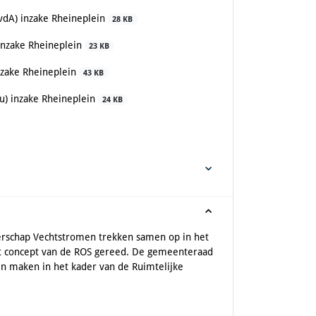
dA) inzake Rheineplein
28 KB
inzake Rheineplein
23 KB
nzake Rheineplein
43 KB
) inzake Rheineplein
24 KB
terschap Vechtstromen trekken samen op in het
het concept van de ROS gereed. De gemeenteraad
n maken in het kader van de Ruimtelijke