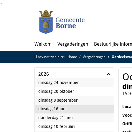
Ga naar de inhoud van deze pagina
Ga naar het zoeken
Ga naar het menu
Welkom
Vergaderingen
Bestuurlijke infor
U bevindt zich hier:
Home
Vergaderingen
Oordeelsvo
2026
Oo
2026
dinsdag 24 november
di
2026
dinsdag 20 oktober
19:3
2026
dinsdag 8 september
Loca
2026
dinsdag 16 juni
Voor
2026
donderdag 21 mei
Griff
2026
dinsdag 10 februari