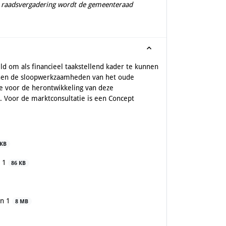
de raadsvergadering wordt de gemeenteraad
 om als financieel taakstellend kader te kunnen
nnen de sloopwerkzaamheden van het oude
e voor de herontwikkeling van deze
 Voor de marktconsultatie is een Concept
 KB
n 1
86 KB
in 1
8 MB