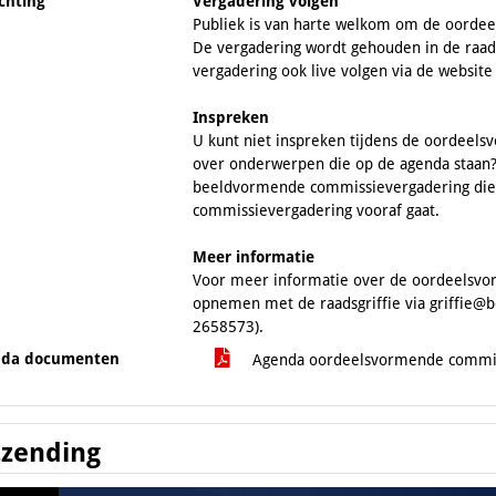
ichting
Vergadering volgen
Publiek is van harte welkom om de oorde
De vergadering wordt gehouden in de raad
vergadering ook live volgen via de websit
Inspreken
U kunt niet inspreken tijdens de oordeel
over onderwerpen die op de agenda staan?
beeldvormende commissievergadering die
commissievergadering vooraf gaat.
Meer informatie
Voor meer informatie over de oordeelsvo
opnemen met de raadsgriffie via griffie@b
2658573).
nda documenten
Agenda oordeelsvormende commis
tzending