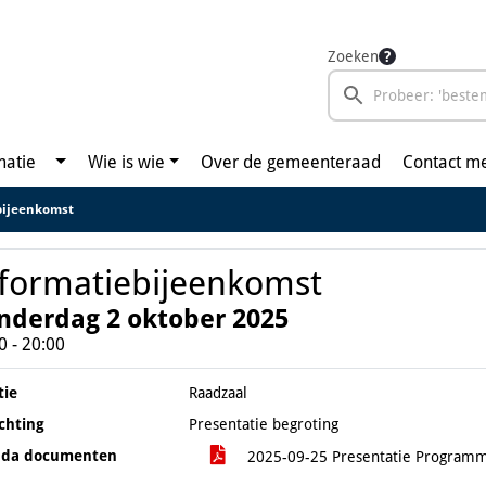
Zoeken
matie
Wie is wie
Over de gemeenteraad
Contact m
bijeenkomst
formatiebijeenkomst
nderdag 2 oktober 2025
0 - 20:00
tie
Raadzaal
ichting
Presentatie begroting
nda documenten
2025-09-25 Presentatie Programm