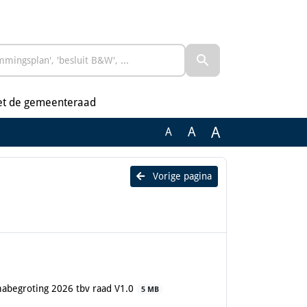
et de gemeenteraad
A
A
A
Vorige pagina
abegroting 2026 tbv raad V1.0
5 MB