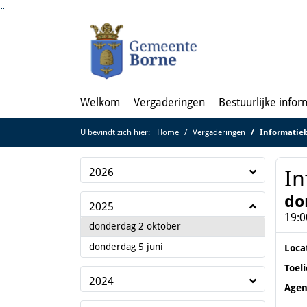
Ga naar de inhoud van deze pagina
Ga naar het zoeken
Ga naar het menu
Welkom
Vergaderingen
Bestuurlijke infor
U bevindt zich hier:
Home
Vergaderingen
Informatie
2026
In
do
2025
19:0
2025
donderdag 2 oktober
2025
donderdag 5 juni
Loca
Toel
2024
Age