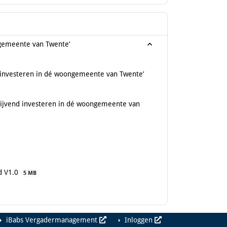
gemeente van Twente’
 investeren in dé woongemeente van Twente’
lijvend investeren in dé woongemeente van
d V1.0
5 MB
iBabs Vergadermanagement
Inloggen