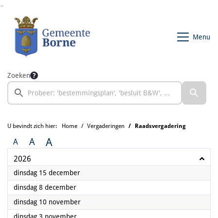
Ga naar de inhoud van deze pagina
Ga naar het zoeken
Ga naar het menu
Menu
Zoeken
U bevindt zich hier:
Home
Vergaderingen
Raadsvergadering
A
A
A
2026
2026
dinsdag 15 december
2026
dinsdag 8 december
2026
dinsdag 10 november
2026
dinsdag 3 november