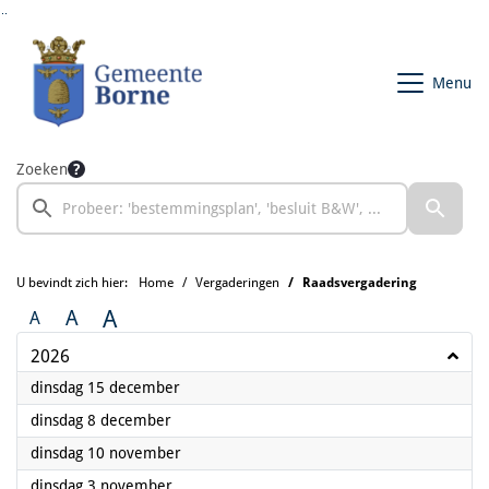
Ga naar de inhoud van deze pagina
Ga naar het zoeken
Ga naar het menu
Menu
Zoeken
U bevindt zich hier:
Home
Vergaderingen
Raadsvergadering
A
A
A
2026
2026
dinsdag 15 december
2026
dinsdag 8 december
2026
dinsdag 10 november
2026
dinsdag 3 november