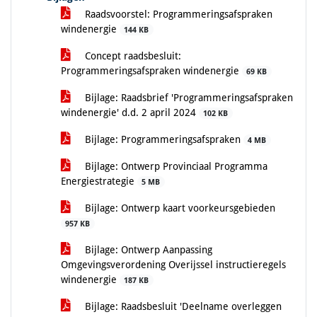
Raadsvoorstel: Programmeringsafspraken
windenergie
144 KB
Concept raadsbesluit:
Programmeringsafspraken windenergie
69 KB
Bijlage: Raadsbrief 'Programmeringsafspraken
windenergie' d.d. 2 april 2024
102 KB
Bijlage: Programmeringsafspraken
4 MB
Bijlage: Ontwerp Provinciaal Programma
Energiestrategie
5 MB
Bijlage: Ontwerp kaart voorkeursgebieden
957 KB
Bijlage: Ontwerp Aanpassing
Omgevingsverordening Overijssel instructieregels
windenergie
187 KB
Bijlage: Raadsbesluit 'Deelname overleggen