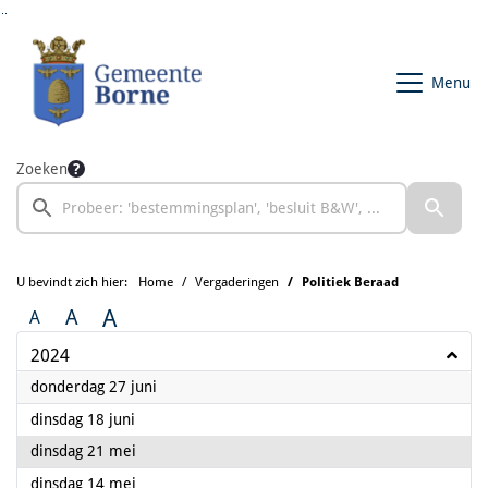
Ga naar de inhoud van deze pagina
Ga naar het zoeken
Ga naar het menu
Menu
Zoeken
U bevindt zich hier:
Home
Vergaderingen
Politiek Beraad
A
A
A
2024
2024
donderdag 27 juni
2024
dinsdag 18 juni
2024
dinsdag 21 mei
2024
dinsdag 14 mei