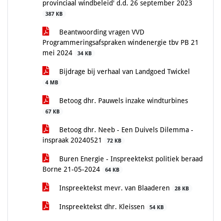
provinciaal windbeleid' d.d. 26 september 2023
387 KB
Beantwoording vragen VVD
Programmeringsafspraken windenergie tbv PB 21
mei 2024
34 KB
Bijdrage bij verhaal van Landgoed Twickel
4 MB
Betoog dhr. Pauwels inzake windturbines
67 KB
Betoog dhr. Neeb - Een Duivels Dilemma -
inspraak 20240521
72 KB
Buren Energie - Inspreektekst politiek beraad
Borne 21-05-2024
64 KB
Inspreektekst mevr. van Blaaderen
28 KB
Inspreektekst dhr. Kleissen
54 KB