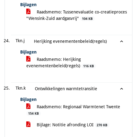
Bijlagen
Raadsmemo: Tussenevaluatie co-creatieproces
"Wensink-Zuid aardgasvrij"
104 KB
Tkn.j
Herijking evenementenbeleid(regels)
Bijlagen
Raadsmemo: Herijking
evenementenbeleid(regels)
116 KB
Tkn.k
Ontwikkelingen warmtetransitie
Bijlagen
Raadsmemo: Regionaal Warmtenet Twente
154 KB
Bijlage: Notitie afronding LOI
270 KB