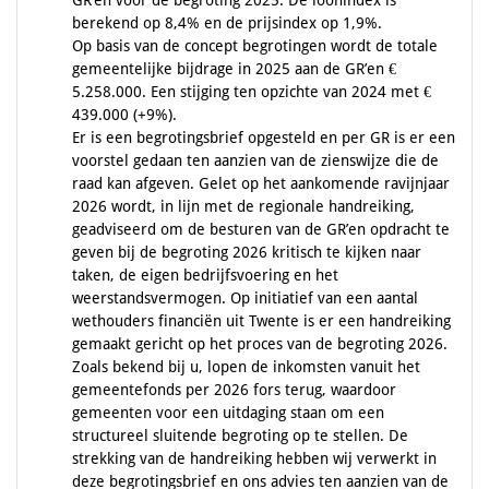
GR’en voor de begroting 2025. De loonindex is
berekend op 8,4% en de prijsindex op 1,9%.
Op basis van de concept begrotingen wordt de totale
gemeentelijke bijdrage in 2025 aan de GR’en €
5.258.000. Een stijging ten opzichte van 2024 met €
439.000 (+9%).
Er is een begrotingsbrief opgesteld en per GR is er een
voorstel gedaan ten aanzien van de zienswijze die de
raad kan afgeven. Gelet op het aankomende ravijnjaar
2026 wordt, in lijn met de regionale handreiking,
geadviseerd om de besturen van de GR’en opdracht te
geven bij de begroting 2026 kritisch te kijken naar
taken, de eigen bedrijfsvoering en het
weerstandsvermogen. Op initiatief van een aantal
wethouders financiën uit Twente is er een handreiking
gemaakt gericht op het proces van de begroting 2026.
Zoals bekend bij u, lopen de inkomsten vanuit het
gemeentefonds per 2026 fors terug, waardoor
gemeenten voor een uitdaging staan om een
structureel sluitende begroting op te stellen. De
strekking van de handreiking hebben wij verwerkt in
deze begrotingsbrief en ons advies ten aanzien van de