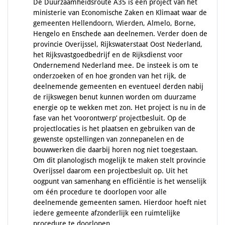
De Duurzaamheidsroute A35 is een project van het
ministerie van Economische Zaken en Klimaat waar de
gemeenten Hellendoorn, Wierden, Almelo, Borne,
Hengelo en Enschede aan deelnemen. Verder doen de
provincie Overijssel, Rijkswaterstaat Oost Nederland,
het Rijksvastgoedbedrijf en de Rijksdienst voor
Ondernemend Nederland mee. De insteek is om te
onderzoeken of en hoe gronden van het rijk, de
deelnemende gemeenten en eventueel derden nabij
de rijkswegen benut kunnen worden om duurzame
energie op te wekken met zon. Het project is nu in de
fase van het ‘voorontwerp’ projectbesluit. Op de
projectlocaties is het plaatsen en gebruiken van de
gewenste opstellingen van zonnepanelen en de
bouwwerken die daarbij horen nog niet toegestaan.
Om dit planologisch mogelijk te maken stelt provincie
Overijssel daarom een projectbesluit op. Uit het
oogpunt van samenhang en efficiëntie is het wenselijk
om één procedure te doorlopen voor alle
deelnemende gemeenten samen. Hierdoor hoeft niet
iedere gemeente afzonderlijk een ruimtelijke
procedure te doorlopen.