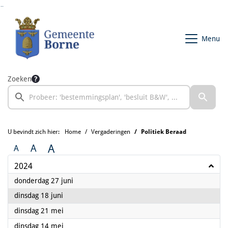
Ga naar de inhoud van deze pagina
Ga naar het zoeken
Ga naar het menu
Menu
Zoeken
U bevindt zich hier:
Home
Vergaderingen
Politiek Beraad
A
A
A
2024
2024
donderdag 27 juni
2024
dinsdag 18 juni
2024
dinsdag 21 mei
2024
dinsdag 14 mei