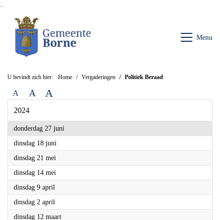
Ga naar de inhoud van deze pagina
Ga naar het zoeken
Ga naar het menu
Menu
U bevindt zich hier:
Home
Vergaderingen
Politiek Beraad
A
A
A
2024
2024
donderdag 27 juni
2024
dinsdag 18 juni
2024
dinsdag 21 mei
2024
dinsdag 14 mei
2024
dinsdag 9 april
2024
dinsdag 2 april
2024
dinsdag 12 maart